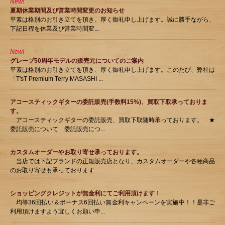
New!
夏期休業期間及び営業時間変更のお知らせ
平素は格別のお引き立てを頂き、厚く御礼申し上げます。誠に勝手ながら、
下記日程を休業及び営業時間変...
New!
グレープ50周年モデルの販売元についてのご案内
平素は格別のお引き立てを頂き、厚く御礼申し上げます。このたび、弊社は
「T'sT Premium Terry MASASHI ...
アコースティックギターの委託販売(手数料15%)、買取下取承っておりま
す。
アコースティックギターの委託販売、買取下取随時承っております。 ★
委託販売について 委託販売につ...
カスタムオーダーやお取り寄せ承っております。
当店では下記ブランドの正規販売店となり、カスタムオーダーや各種商品
のお取り寄せも承っております...
ショッピングクレジットが無金利にてご利用頂けます！
均等36回払い＆ボーナス6回払い無金利キャンペーンを実施中！！是非ご
利用頂けますよう宜しくお願い申...