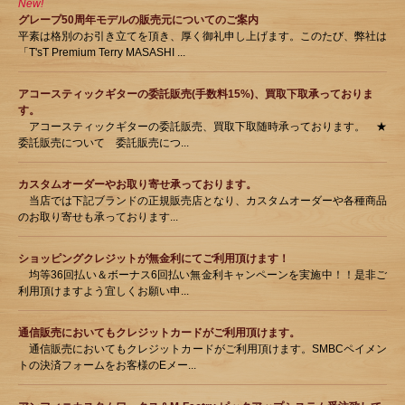
New!
グレープ50周年モデルの販売元についてのご案内
平素は格別のお引き立てを頂き、厚く御礼申し上げます。このたび、弊社は
「T'sT Premium Terry MASASHI ...
アコースティックギターの委託販売(手数料15%)、買取下取承っておりま
す。
アコースティックギターの委託販売、買取下取随時承っております。 ★
委託販売について 委託販売につ...
カスタムオーダーやお取り寄せ承っております。
当店では下記ブランドの正規販売店となり、カスタムオーダーや各種商品
のお取り寄せも承っております...
ショッピングクレジットが無金利にてご利用頂けます！
均等36回払い＆ボーナス6回払い無金利キャンペーンを実施中！！是非ご
利用頂けますよう宜しくお願い申...
通信販売においてもクレジットカードがご利用頂けます。
通信販売においてもクレジットカードがご利用頂けます。SMBCペイメン
トの決済フォームをお客様のEメー...